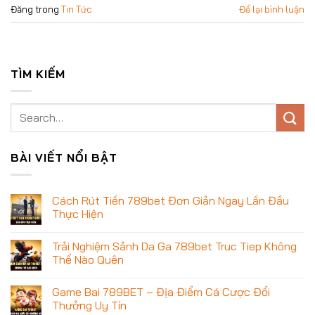
Đăng trong
Tin Tức
Để lại bình luận
TÌM KIẾM
BÀI VIẾT NỔI BẬT
Cách Rút Tiền 789bet Đơn Giản Ngay Lần Đầu
Thực Hiện
Trải Nghiệm Sảnh Da Ga 789bet Truc Tiep Không
Thể Nào Quên
Game Bai 789BET – Địa Điểm Cá Cược Đổi
Thưởng Uy Tín