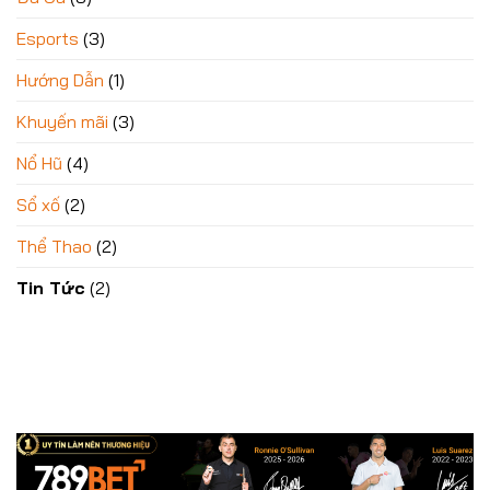
Esports
(3)
Hướng Dẫn
(1)
Khuyến mãi
(3)
Nổ Hũ
(4)
Sổ xố
(2)
Thể Thao
(2)
Tin Tức
(2)