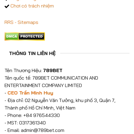
Chơi có trách nhiệm
RRS - Sitemaps
THÔNG TIN LIÊN HỆ
Tên Thương Hiệu:
789
BET
Tên quốc tế: 789BET COMMUNICATION AND
ENTERTAINMENT COMPANY LIMITED
-
CEO Trần Minh Huy
- Địa chỉ: 02 Nguyễn Văn Tưởng, khu phố 3, Quận 7,
Thành phố Hồ Chí Minh, Việt Nam
- Phone: +84 976544330
- MST: 0317361340
- Email:
admin@789bet.com