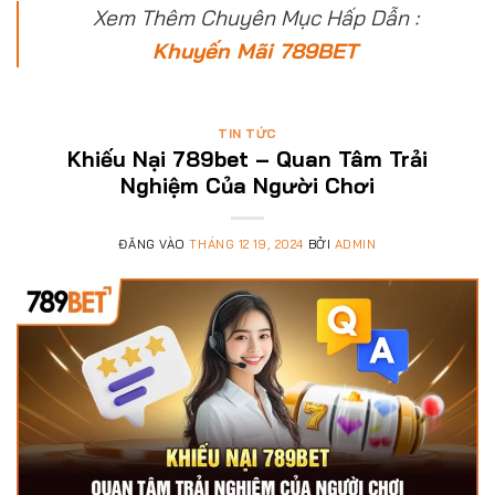
Xem Thêm Chuyên Mục Hấp Dẫn :
Khuyến Mãi 789BET
TIN TỨC
Khiếu Nại 789bet – Quan Tâm Trải
Nghiệm Của Người Chơi
ĐĂNG VÀO
THÁNG 12 19, 2024
BỞI
ADMIN