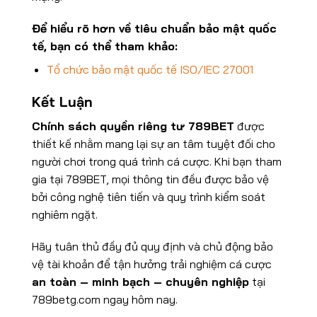
Để hiểu rõ hơn về tiêu chuẩn bảo mật quốc
tế, bạn có thể tham khảo:
Tổ chức bảo mật quốc tế ISO/IEC 27001
Kết Luận
Chính sách quyền riêng tư 789BET
được
thiết kế nhằm mang lại sự an tâm tuyệt đối cho
người chơi trong quá trình cá cược. Khi bạn tham
gia tại 789BET, mọi thông tin đều được bảo vệ
bởi công nghệ tiên tiến và quy trình kiểm soát
nghiêm ngặt.
Hãy tuân thủ đầy đủ quy định và chủ động bảo
vệ tài khoản để tận hưởng trải nghiệm cá cược
an toàn – minh bạch – chuyên nghiệp
tại
789betg.com ngay hôm nay.