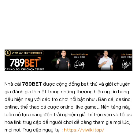
Nhà cái
789BET
được cộng đồng bet thủ và giới chuyên
gia đánh giá là một trong những thương hiệu uy tín hàng
đầu hiện nay với các trò chơi nổi bật như : Bắn cá, casino
online, thể thao cá cược online, live game,.. Nền tảng này
luôn nỗ lực mang đến trải nghiệm giải trí trọn vẹn và tối ưu
hóa link truy cập để người chơi dễ dàng tham gia mọi lúc,
mọi nơi. Truy cập ngay tại :
https://viwiki.top/