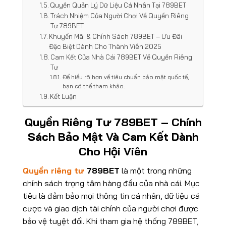
Quyền Quản Lý Dữ Liệu Cá Nhân Tại 789BET
Trách Nhiệm Của Người Chơi Về Quyền Riêng
Tư 789BET
Khuyến Mãi & Chính Sách 789BET – Ưu Đãi
Đặc Biệt Dành Cho Thành Viên 2025
Cam Kết Của Nhà Cái 789BET Về Quyền Riêng
Tư
Để hiểu rõ hơn về tiêu chuẩn bảo mật quốc tế,
bạn có thể tham khảo:
Kết Luận
Quyền Riêng Tư 789BET – Chính
Sách Bảo Mật Và Cam Kết Dành
Cho Hội Viên
Quyền riêng tư
789BET
là một trong những
chính sách trọng tâm hàng đầu của nhà cái. Mục
tiêu là đảm bảo mọi thông tin cá nhân, dữ liệu cá
cược và giao dịch tài chính của người chơi được
bảo vệ tuyệt đối. Khi tham gia hệ thống 789BET,