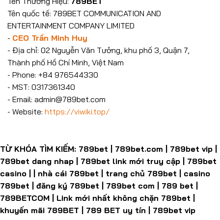
Tên Thương Hiệu:
789
BET
Tên quốc tế: 789BET COMMUNICATION AND
ENTERTAINMENT COMPANY LIMITED
-
CEO Trần Minh Huy
- Địa chỉ: 02 Nguyễn Văn Tưởng, khu phố 3, Quận 7,
Thành phố Hồ Chí Minh, Việt Nam
- Phone: +84 976544330
- MST: 0317361340
- Email:
admin@789bet.com
- Website:
https://viwiki.top/
TỪ KHÓA TÌM KIẾM:
789bet | 789bet.com | 789bet vip |
789bet dang nhap | 789bet link mới truy cập | 789bet
casino | | nhà cái 789bet | trang chủ 789bet | casino
789bet | đăng ký 789bet | 789bet com | 789 bet |
789BETCOM | Link mới nhất không chặn 789bet |
khuyến mãi 789BET | 789 BET uy tín | 789bet vip