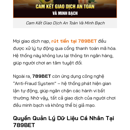
Cam Kết Giao Dịch An Toàn Và Minh Bạch
Mọi giao dịch nạp,
rút tiền tại 789BET
đều
được xử lý tự động qua cổng thanh toán mã hóa.
Hệ thống này không lưu lại thông tin ngân hàng,
giúp người chơi an tâm tuyệt đối.
Ngoài ra,
789BET
còn ứng dụng công nghệ
“Anti-Fraud System” – hệ thống phát hiện gian
lận tự động, giúp ngăn chặn các hành vi bất
thường. Nhờ vậy, tất cả giao dịch của người chơi
đều minh bạch và không thể bị giả mạo.
Quyền Quản Lý Dữ Liệu Cá Nhân Tại
789BET