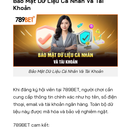
Bảo Mật Dữ Liệu Cá Nhân Và Tài
Khoản
Bảo Mật Dữ Liệu Cá Nhân Và Tài Khoản
Khi đăng ký hội viên tại 789BET, người chơi cần
cung cấp thông tin chính xác như họ tên, số điện
thoại, email và tài khoản ngân hàng. Toàn bộ dữ
liệu này được mã hóa và bảo vệ nghiêm ngặt.
789BET cam kết: