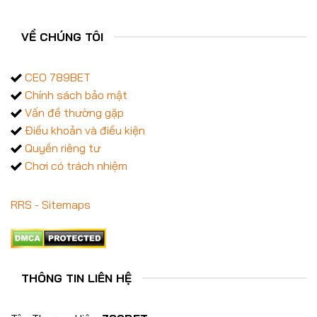
VỀ CHÚNG TÔI
CEO 789BET
Chính sách bảo mật
Vấn đề thường gặp
Điều khoản và điều kiện
Quyền riêng tư
Chơi có trách nhiệm
RRS - Sitemaps
THÔNG TIN LIÊN HỆ