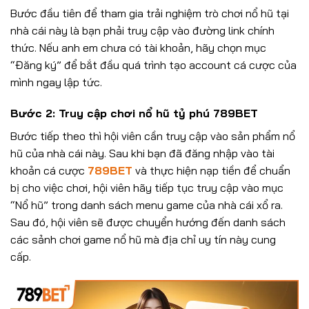
Bước đầu tiên để tham gia trải nghiệm trò chơi nổ hũ tại
nhà cái này là bạn phải truy cập vào đường link chính
thức. Nếu anh em chưa có tài khoản, hãy chọn mục
“Đăng ký” để bắt đầu quá trình tạo account cá cược của
mình ngay lập tức.
Bước 2: Truy cập chơi nổ hũ tỷ phú 789BET
Bước tiếp theo thì hội viên cần truy cập vào sản phẩm nổ
hũ của nhà cái này. Sau khi bạn đã đăng nhập vào tài
khoản cá cược
789BET
và thực hiện nạp tiền để chuẩn
bị cho việc chơi, hội viên hãy tiếp tục truy cập vào mục
“Nổ hũ” trong danh sách menu game của nhà cái xổ ra.
Sau đó, hội viên sẽ được chuyển hướng đến danh sách
các sảnh chơi game nổ hũ mà địa chỉ uy tín này cung
cấp.