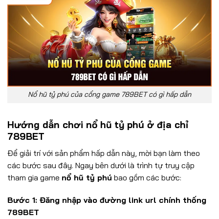
Nổ hũ tỷ phú của cổng game 789BET có gì hấp dẫn
Hướng dẫn chơi nổ hũ tỷ phú ở địa chỉ
789BET
Để giải trí với sản phẩm hấp dẫn này, mời bạn làm theo
các bước sau đây. Ngay bên dưới là trình tự truy cập
tham gia game
nổ hũ tỷ phú
bao gồm các bước:
Bước 1: Đăng nhập vào đường link url chính thống
789BET