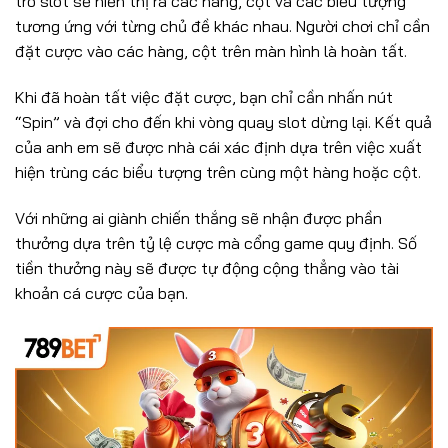
trò slot sẽ hiển thị ra các hàng, cột và các biểu tượng
tương ứng với từng chủ đề khác nhau. Người chơi chỉ cần
đặt cược vào các hàng, cột trên màn hình là hoàn tất.
Khi đã hoàn tất việc đặt cược, bạn chỉ cần nhấn nút
“Spin” và đợi cho đến khi vòng quay slot dừng lại. Kết quả
của anh em sẽ được nhà cái xác định dựa trên việc xuất
hiện trùng các biểu tượng trên cùng một hàng hoặc cột.
Với những ai giành chiến thắng sẽ nhận được phần
thưởng dựa trên tỷ lệ cược mà cổng game quy định. Số
tiền thưởng này sẽ được tự động cộng thẳng vào tài
khoản cá cược của bạn.