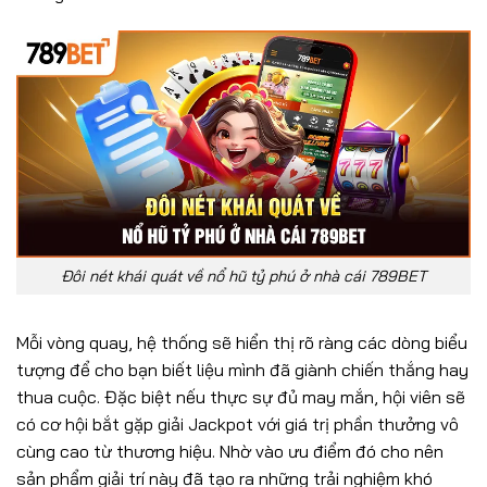
Đôi nét khái quát về nổ hũ tỷ phú ở nhà cái 789BET
Mỗi vòng quay, hệ thống sẽ hiển thị rõ ràng các dòng biểu
tượng để cho bạn biết liệu mình đã giành chiến thắng hay
thua cuộc. Đặc biệt nếu thực sự đủ may mắn, hội viên sẽ
có cơ hội bắt gặp giải Jackpot với giá trị phần thưởng vô
cùng cao từ thương hiệu. Nhờ vào ưu điểm đó cho nên
sản phẩm giải trí này đã tạo ra những trải nghiệm khó