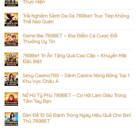
Thực Hiện
Trải Nghiệm Sảnh Da Ga 789bet Truc Tiep Không
Thể Nào Quên
Game Bai 789BET – Địa Điểm Cá Cược Đổi
Thưởng Uy Tín
789Bet Tri Ân Tặng Quà Cao Cấp – Khuyến Mãi
Đặc Biệt
Sexy Casino789 – Sảnh Casino Nóng Bỏng Top 1
Khu Vực Châu Á
Nổ Hũ Tỷ Phú 789BET – Cơ Hội Làm Giàu Trong
Tầm Tay Bạn
Dàn Đề 10 Số Đánh Trong Ngày Hiệu Quả Cho Bet
Thủ 789BET