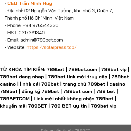
-
CEO Trần Minh Huy
- Địa chỉ: 02 Nguyễn Văn Tưởng, khu phố 3, Quận 7,
Thành phố Hồ Chí Minh, Việt Nam
- Phone: +84 976544330
- MST: 0317361340
- Email:
admin@789bet.com
- Website:
https://solarpress.top/
TỪ KHÓA TÌM KIẾM:
789bet | 789bet.com | 789bet vip |
789bet dang nhap | 789bet link mới truy cập | 789bet
casino | | nhà cái 789bet | trang chủ 789bet | casino
789bet | đăng ký 789bet | 789bet com | 789 bet |
789BETCOM | Link mới nhất không chặn 789bet |
khuyến mãi 789BET | 789 BET uy tín | 789bet vip
Bản quyền thuộc 789BET