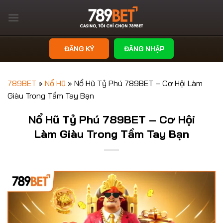
Bỏ
qua
nội
dung
ĐĂNG KÝ
ĐĂNG NHẬP
789BET
»
Nổ Hũ
»
Nổ Hũ Tỷ Phú 789BET – Cơ Hội Làm
Giàu Trong Tầm Tay Bạn
Nổ Hũ Tỷ Phú 789BET – Cơ Hội
Làm Giàu Trong Tầm Tay Bạn