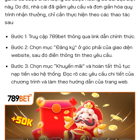
này. Do đó, nhà cái đã giảm yêu cầu và đơn giản hóa quy
trình nhận thưởng, chỉ cần thực hiện theo các thao tác
sau:
Bước 1: Truy cập 789bet thông qua link dẫn chính thức.
Bước 2: Chọn mục “Đăng ký” ở góc phải của giao diện
website, sau đó điền thông tin theo yêu cầu.
Bước 3: Chọn mục “Khuyến mãi” và hoàn tất thủ tục
nạp tiền vào hệ thống. Đọc rõ các yêu cầu chi tiết của
chương trình và làm theo hướng dẫn của trang web.