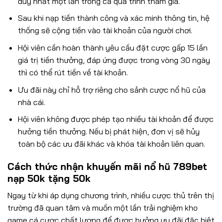
duy nhất một lần trong cả quá trình tham gia.
Sau khi nạp tiền thành công và xác minh thông tin, hệ
thống sẽ cộng tiền vào tài khoản của người chơi.
Hội viên cần hoàn thành yêu cầu đặt cược gấp 15 lần
giá trị tiền thưởng, đáp ứng được trong vòng 30 ngày
thì có thể rút tiền về tài khoản.
Ưu đãi này chỉ hỗ trợ riêng cho sảnh cược nổ hũ của
nhà cái.
Hội viên không được phép tạo nhiều tài khoản để được
hưởng tiền thưởng. Nếu bị phát hiện, đơn vị sẽ hủy
toàn bộ các ưu đãi khác và khóa tài khoản liên quan.
Cách thức nhận khuyến mãi nổ hũ 789bet
nạp 50k tặng 50k
Ngay từ khi áp dụng chương trình, nhiều cược thủ trên thị
trường đã quan tâm và muốn một lần trải nghiệm kho
game cá cược chất lượng để được hưởng ưu đãi đặc biệt