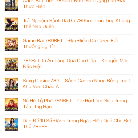
Cách Rút Tiền 789bet Đơn Giản Ngay Lần Đầu
Thực Hiện
Trải Nghiệm Sảnh Da Ga 789bet Truc Tiep Không
Thể Nào Quên
Game Bai 789BET – Địa Điểm Cá Cược Đổi
Thưởng Uy Tín
789Bet Tri Ân Tặng Quà Cao Cấp – Khuyến Mãi
Đặc Biệt
Sexy Casino789 – Sảnh Casino Nóng Bỏng Top 1
Khu Vực Châu Á
Nổ Hũ Tỷ Phú 789BET – Cơ Hội Làm Giàu Trong
Tầm Tay Bạn
Dàn Đề 10 Số Đánh Trong Ngày Hiệu Quả Cho Bet
Thủ 789BET