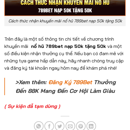
Cách thức nhận khuyến mãi nổ hũ 789bet nạp 50k tặng 50k
Trên đây là một số thông tin chi tiết về chương trình
khuyến mãi
nổ hũ 789bet nạp 50k tặng 50k
và một
số điều kiện nhận thưởng cụ thể. Nếu bạn có đam mê với
những tựa game hấp dẫn này, hãy nhanh chóng truy cập
và đăng ký tài khoản ngay hôm nay để khám phá nhé!
>Xem thêm:
Đăng Ký 789Bet
Thưởng
Đến 88K Mang Đến Cơ Hội Làm Giàu
( Sự kiện đẫ tạm dừng )