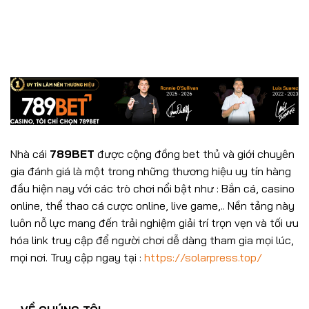
Nhà cái
789BET
được cộng đồng bet thủ và giới chuyên
gia đánh giá là một trong những thương hiệu uy tín hàng
đầu hiện nay với các trò chơi nổi bật như : Bắn cá, casino
online, thể thao cá cược online, live game,.. Nền tảng này
luôn nỗ lực mang đến trải nghiệm giải trí trọn vẹn và tối ưu
hóa link truy cập để người chơi dễ dàng tham gia mọi lúc,
mọi nơi. Truy cập ngay tại :
https://solarpress.top/