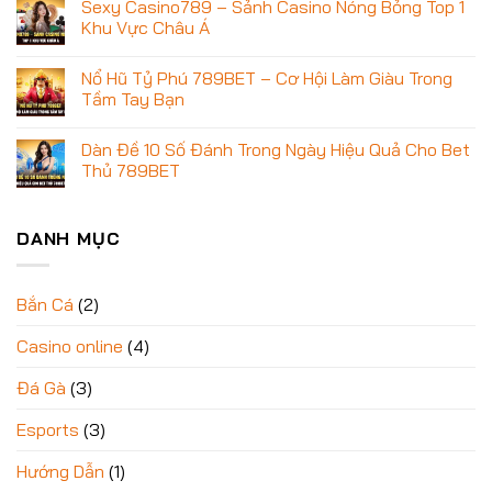
Sexy Casino789 – Sảnh Casino Nóng Bỏng Top 1
Khu Vực Châu Á
Nổ Hũ Tỷ Phú 789BET – Cơ Hội Làm Giàu Trong
Tầm Tay Bạn
Dàn Đề 10 Số Đánh Trong Ngày Hiệu Quả Cho Bet
Thủ 789BET
DANH MỤC
Bắn Cá
(2)
Casino online
(4)
Đá Gà
(3)
Esports
(3)
Hướng Dẫn
(1)