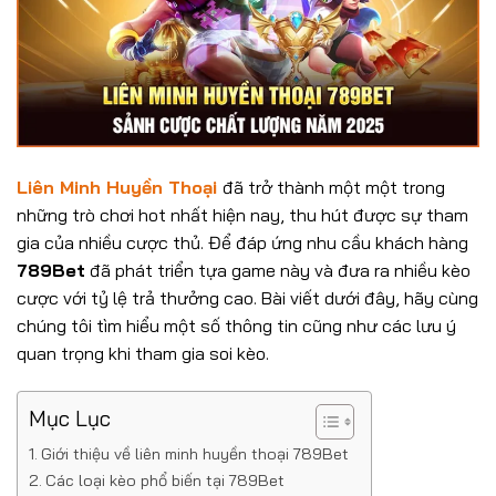
Liên Minh Huyền Thoại
đã trở thành một một trong
những trò chơi hot nhất hiện nay, thu hút được sự tham
gia của nhiều cược thủ. Để đáp ứng nhu cầu khách hàng
789Bet
đã phát triển tựa game này và đưa ra nhiều kèo
cược với tỷ lệ trả thưởng cao. Bài viết dưới đây, hãy cùng
chúng tôi tìm hiểu một số thông tin cũng như các lưu ý
quan trọng khi tham gia soi kèo.
Mục Lục
Giới thiệu về liên minh huyền thoại 789Bet
Các loại kèo phổ biến tại 789Bet