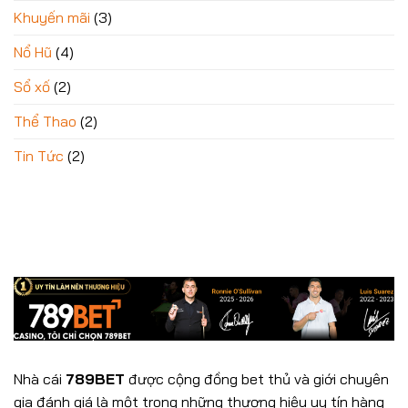
Khuyến mãi
(3)
Nổ Hũ
(4)
Sổ xố
(2)
Thể Thao
(2)
Tin Tức
(2)
Nhà cái
789BET
được cộng đồng bet thủ và giới chuyên
gia đánh giá là một trong những thương hiệu uy tín hàng