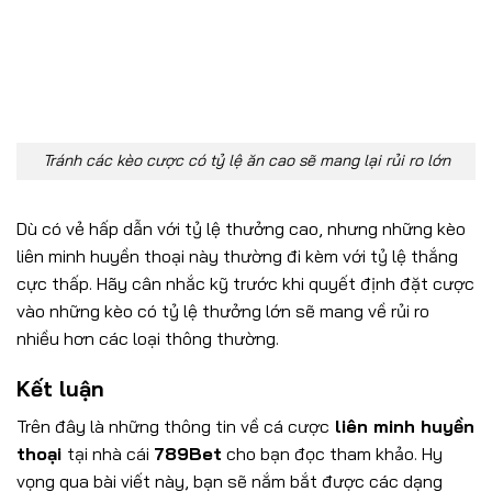
Tránh các kèo cược có tỷ lệ ăn cao sẽ mang lại rủi ro lớn
Dù có vẻ hấp dẫn với tỷ lệ thưởng cao, nhưng những kèo
liên minh huyền thoại này thường đi kèm với tỷ lệ thắng
cực thấp. Hãy cân nhắc kỹ trước khi quyết định đặt cược
vào những kèo có tỷ lệ thưởng lớn sẽ mang về rủi ro
nhiều hơn các loại thông thường.
Kết luận
Trên đây là những thông tin về cá cược
liên minh huyền
thoại
tại nhà cái
789Bet
cho bạn đọc tham khảo. Hy
vọng qua bài viết này, bạn sẽ nắm bắt được các dạng