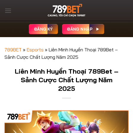
Bỏ
qua
nội
dung
ĐĂNG KÝ
ĐĂNG NHẬP
789BET
»
Esports
»
Liên Minh Huyền Thoại 789Bet –
Sảnh Cược Chất Lượng Năm 2025
Liên Minh Huyền Thoại 789Bet –
Sảnh Cược Chất Lượng Năm
2025