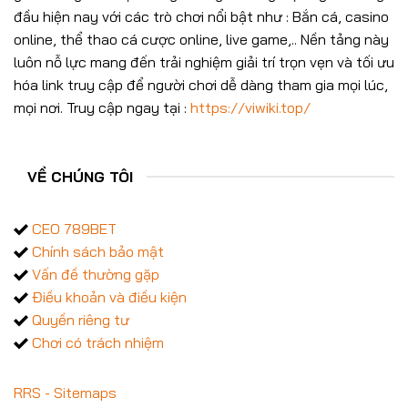
đầu hiện nay với các trò chơi nổi bật như : Bắn cá, casino
online, thể thao cá cược online, live game,.. Nền tảng này
luôn nỗ lực mang đến trải nghiệm giải trí trọn vẹn và tối ưu
hóa link truy cập để người chơi dễ dàng tham gia mọi lúc,
mọi nơi. Truy cập ngay tại :
https://viwiki.top/
VỀ CHÚNG TÔI
CEO 789BET
Chính sách bảo mật
Vấn đề thường gặp
Điều khoản và điều kiện
Quyền riêng tư
Chơi có trách nhiệm
RRS - Sitemaps