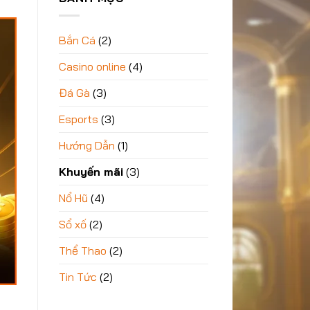
Bắn Cá
(2)
Casino online
(4)
Đá Gà
(3)
Esports
(3)
Hướng Dẫn
(1)
Khuyến mãi
(3)
Nổ Hũ
(4)
Sổ xố
(2)
Thể Thao
(2)
Tin Tức
(2)