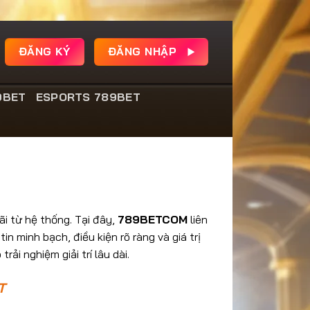
ĐĂNG KÝ
ĐĂNG NHẬP
89BET
ESPORTS 789BET
i từ hệ thống. Tại đây,
789BETCOM
liên
in minh bạch, điều kiện rõ ràng và giá trị
i nghiệm giải trí lâu dài.
T