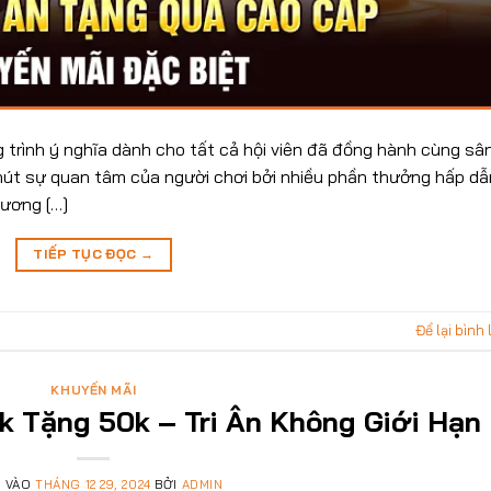
 trình ý nghĩa dành cho tất cả hội viên đã đồng hành cùng sâ
 hút sự quan tâm của người chơi bởi nhiều phần thưởng hấp dẫ
hương […]
TIẾP TỤC ĐỌC
→
Để lại bình
KHUYẾN MÃI
 Tặng 50k – Tri Ân Không Giới Hạn
 VÀO
THÁNG 12 29, 2024
BỞI
ADMIN