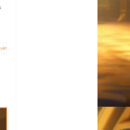
c
 luận