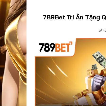
789Bet Tri Ân Tặng 
ĐĂN