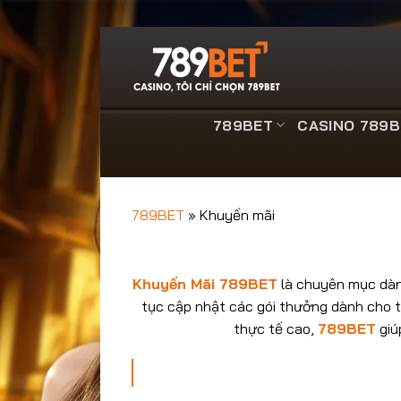
Bỏ
qua
nội
dung
789BET
CASINO 789B
789BET
»
Khuyến mãi
Khuyến Mãi 789BET
là chuyên mục dành
tục cập nhật các gói thưởng dành cho tân 
thực tế cao,
789BET
giú