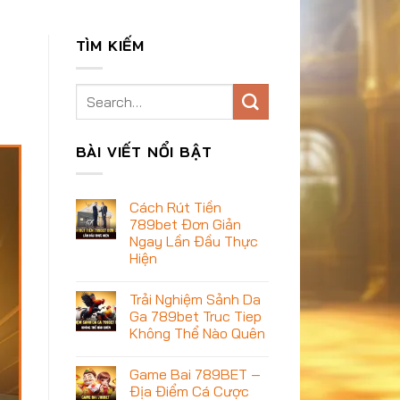
TÌM KIẾM
BÀI VIẾT NỔI BẬT
Cách Rút Tiền
789bet Đơn Giản
Ngay Lần Đầu Thực
Hiện
Trải Nghiệm Sảnh Da
Ga 789bet Truc Tiep
Không Thể Nào Quên
Game Bai 789BET –
Địa Điểm Cá Cược