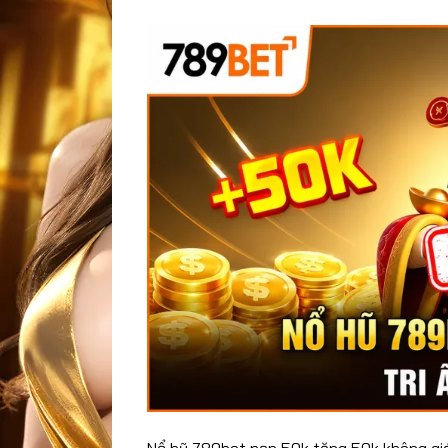
Nổ hũ 789bet nạp 50k tặng 50k không giới