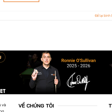
Để lại bình
 và
VỀ CHÚNG TÔI
T
ững