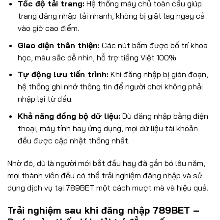
Tốc độ tải trang:
Hệ thống máy chủ toàn cầu giúp
trang đăng nhập tải nhanh, không bị giật lag ngay cả
vào giờ cao điểm.
Giao diện thân thiện:
Các nút bấm được bố trí khoa
học, màu sắc dễ nhìn, hỗ trợ tiếng Việt 100%.
Tự động lưu tiến trình:
Khi đăng nhập bị gián đoạn,
hệ thống ghi nhớ thông tin để người chơi không phải
nhập lại từ đầu.
Khả năng đồng bộ dữ liệu:
Dù đăng nhập bằng điện
thoại, máy tính hay ứng dụng, mọi dữ liệu tài khoản
đều được cập nhật thống nhất.
Nhờ đó, dù là người mới bắt đầu hay đã gắn bó lâu năm,
mọi thành viên đều có thể trải nghiệm đăng nhập và sử
dụng dịch vụ tại 789BET một cách mượt mà và hiệu quả.
Trải nghiệm sau khi đăng nhập 789BET –