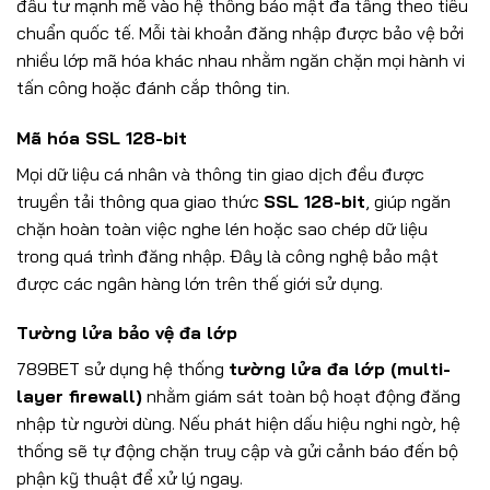
đầu tư mạnh mẽ vào hệ thống bảo mật đa tầng theo tiêu
chuẩn quốc tế. Mỗi tài khoản đăng nhập được bảo vệ bởi
nhiều lớp mã hóa khác nhau nhằm ngăn chặn mọi hành vi
tấn công hoặc đánh cắp thông tin.
Mã hóa SSL 128-bit
Mọi dữ liệu cá nhân và thông tin giao dịch đều được
truyền tải thông qua giao thức
SSL 128-bit
, giúp ngăn
chặn hoàn toàn việc nghe lén hoặc sao chép dữ liệu
trong quá trình đăng nhập. Đây là công nghệ bảo mật
được các ngân hàng lớn trên thế giới sử dụng.
Tường lửa bảo vệ đa lớp
789BET sử dụng hệ thống
tường lửa đa lớp (multi-
layer firewall)
nhằm giám sát toàn bộ hoạt động đăng
nhập từ người dùng. Nếu phát hiện dấu hiệu nghi ngờ, hệ
thống sẽ tự động chặn truy cập và gửi cảnh báo đến bộ
phận kỹ thuật để xử lý ngay.