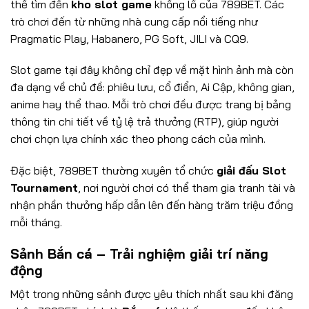
thể tìm đến
kho slot game
khổng lồ của 789BET. Các
trò chơi đến từ những nhà cung cấp nổi tiếng như
Pragmatic Play, Habanero, PG Soft, JILI và CQ9.
Slot game tại đây không chỉ đẹp về mặt hình ảnh mà còn
đa dạng về chủ đề: phiêu lưu, cổ điển, Ai Cập, không gian,
anime hay thể thao. Mỗi trò chơi đều được trang bị bảng
thông tin chi tiết về tỷ lệ trả thưởng (RTP), giúp người
chơi chọn lựa chính xác theo phong cách của mình.
Đặc biệt, 789BET thường xuyên tổ chức
giải đấu Slot
Tournament
, nơi người chơi có thể tham gia tranh tài và
nhận phần thưởng hấp dẫn lên đến hàng trăm triệu đồng
mỗi tháng.
Sảnh Bắn cá – Trải nghiệm giải trí năng
động
Một trong những sảnh được yêu thích nhất sau khi đăng