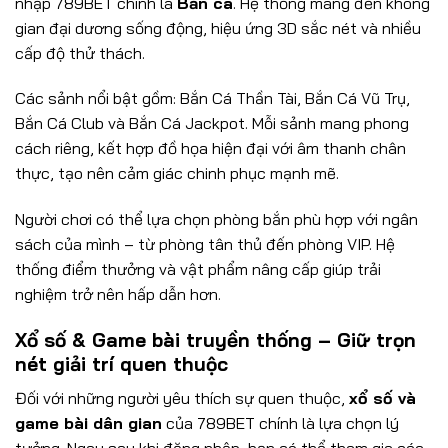
nhập 789BET chính là
Bắn cá
. Hệ thống mang đến không
gian đại dương sống động, hiệu ứng 3D sắc nét và nhiều
cấp độ thử thách.
Các sảnh nổi bật gồm: Bắn Cá Thần Tài, Bắn Cá Vũ Trụ,
Bắn Cá Club và Bắn Cá Jackpot. Mỗi sảnh mang phong
cách riêng, kết hợp đồ họa hiện đại với âm thanh chân
thực, tạo nên cảm giác chinh phục mạnh mẽ.
Người chơi có thể lựa chọn phòng bắn phù hợp với ngân
sách của mình – từ phòng tân thủ đến phòng VIP. Hệ
thống điểm thưởng và vật phẩm nâng cấp giúp trải
nghiệm trở nên hấp dẫn hơn.
Xổ số & Game bài truyền thống – Giữ trọn
nét giải trí quen thuộc
Đối với những người yêu thích sự quen thuộc,
xổ số và
game bài dân gian
của 789BET chính là lựa chọn lý
tưởng. Ngay sau khi đăng nhập, bạn có thể tham gia các