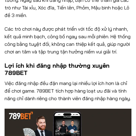
trò như Tài xỉu, Xóc đĩa, Tiến lên, Phỏm, Mậu binh hoặc Lô
đề 3 miền.
Các trò chơi này được phát triển với tốc độ xử lý nhanh,
kết quả minh bạch, công bố ngay sau mỗi phiên. Hệ thống
công bằng tuyệt đối, không can thiệp kết quả, giúp người
chơi an tâm và tập trung tận hưởng niềm vui giải trí.
Lợi ích khi đăng nhập thường xuyên
789BET
Việc đăng nhập đều đặn mang lại nhiều lợi ích hơn là chỉ
để chơi game. 789BET tích hợp hàng loạt ưu đãi và tính
năng chỉ dành riêng cho thành viên đăng nhập hàng ngày.