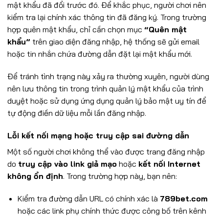
mật khẩu đã đổi trước đó. Để khắc phục, người chơi nên
kiểm tra lại chính xác thông tin đã đăng ký. Trong trường
hợp quên mật khẩu, chỉ cần chọn mục
“Quên mật
khẩu”
trên giao diện đăng nhập, hệ thống sẽ gửi email
hoặc tin nhắn chứa đường dẫn đặt lại mật khẩu mới.
Để tránh tình trạng này xảy ra thường xuyên, người dùng
nên lưu thông tin trong trình quản lý mật khẩu của trình
duyệt hoặc sử dụng ứng dụng quản lý bảo mật uy tín để
tự động điền dữ liệu mỗi lần đăng nhập.
Lỗi kết nối mạng hoặc truy cập sai đường dẫn
Một số người chơi không thể vào được trang đăng nhập
do
truy cập vào link giả mạo
hoặc
kết nối Internet
không ổn định
. Trong trường hợp này, bạn nên:
Kiểm tra đường dẫn URL có chính xác là
789bet.com
hoặc các link phụ chính thức được công bố trên kênh