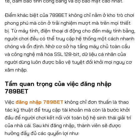
tế, đảm bảo tính công bằng và độ bảo mật cao nhất.
Điểm khác biệt của 789BET không chỉ nằm ở kho trò chơi
phong phú mà còn ở trải nghiệm mượt mà trên mọi thiết
bị. Từ máy tính, điện thoại di động cho đến máy tính bảng,
người chơi đều có thể truy cập hệ thống một cách nhanh
chóng và ổn định. Nhờ cơ sở hạ tầng máy chủ toàn cầu
và công nghệ mã hóa SSL 128-bit, dữ liệu cá nhân của
người dùng luôn được bảo vệ tuyệt đối khỏi mọi nguy cơ
xâm nhập.
Tầm quan trọng của việc đăng nhập
789BET
Việc
đăng nhập 789BET
không chỉ đơn thuần là thao
tác kỹ thuật để truy cập tài khoản mà còn là bước khởi
đầu để người chơi kết nối với toàn bộ hệ sinh thái giải trí
của nhà cái. Sau khi đăng nhập, thành viên sẽ được
hưởng đầy đủ các quyền lợi như: