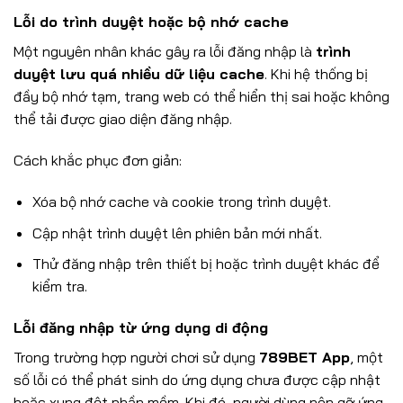
Lỗi do trình duyệt hoặc bộ nhớ cache
Một nguyên nhân khác gây ra lỗi đăng nhập là
trình
duyệt lưu quá nhiều dữ liệu cache
. Khi hệ thống bị
đầy bộ nhớ tạm, trang web có thể hiển thị sai hoặc không
thể tải được giao diện đăng nhập.
Cách khắc phục đơn giản:
Xóa bộ nhớ cache và cookie trong trình duyệt.
Cập nhật trình duyệt lên phiên bản mới nhất.
Thử đăng nhập trên thiết bị hoặc trình duyệt khác để
kiểm tra.
Lỗi đăng nhập từ ứng dụng di động
Trong trường hợp người chơi sử dụng
789BET App
, một
số lỗi có thể phát sinh do ứng dụng chưa được cập nhật
hoặc xung đột phần mềm. Khi đó, người dùng nên gỡ ứng