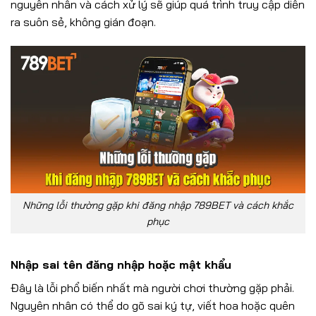
nguyên nhân và cách xử lý sẽ giúp quá trình truy cập diễn
ra suôn sẻ, không gián đoạn.
Những lỗi thường gặp khi đăng nhập 789BET và cách khắc
phục
Nhập sai tên đăng nhập hoặc mật khẩu
Đây là lỗi phổ biến nhất mà người chơi thường gặp phải.
Nguyên nhân có thể do gõ sai ký tự, viết hoa hoặc quên