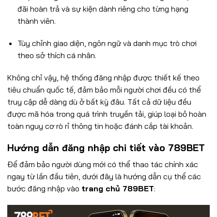
đãi hoàn trả và sự kiện dành riêng cho từng hạng
thành viên.
Tùy chỉnh giao diện, ngôn ngữ và danh mục trò chơi
theo sở thích cá nhân.
Không chỉ vậy, hệ thống đăng nhập được thiết kế theo
tiêu chuẩn quốc tế, đảm bảo mỗi người chơi đều có thể
truy cập dễ dàng dù ở bất kỳ đâu. Tất cả dữ liệu đều
được mã hóa trong quá trình truyền tải, giúp loại bỏ hoàn
toàn nguy cơ rò rỉ thông tin hoặc đánh cắp tài khoản.
Hướng dẫn đăng nhập chi tiết vào 789BET
Để đảm bảo người dùng mới có thể thao tác chính xác
ngay từ lần đầu tiên, dưới đây là hướng dẫn cụ thể các
bước đăng nhập vào
trang chủ 789BET
: