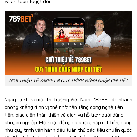
và an toàn tuyệt đối.
GIỚI THIỆU VỀ 789BET & QUY TRÌNH ĐĂNG NHẬP CHI TIẾT
Ngay từ khi ra mắt thị trường Việt Nam, 789BET đã nhanh
chóng khẳng định vị thế nhờ nền tảng công nghệ tiên
tiến, giao diện thân thiện và dịch vụ hỗ trợ người dùng
chuyên nghiệp. Mọi hoạt động cá cược, nạp rút tiền, cũng
như quy trình vận hành đều tuân thủ các tiêu chuẩn quốc