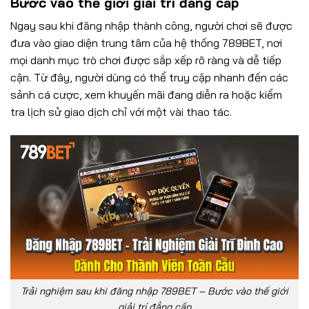
Bước vào thế giới giải trí đẳng cấp
Ngay sau khi đăng nhập thành công, người chơi sẽ được
đưa vào giao diện trung tâm của hệ thống 789BET, nơi
mọi danh mục trò chơi được sắp xếp rõ ràng và dễ tiếp
cận. Từ đây, người dùng có thể truy cập nhanh đến các
sảnh cá cược, xem khuyến mãi đang diễn ra hoặc kiểm
tra lịch sử giao dịch chỉ với một vài thao tác.
Trải nghiệm sau khi đăng nhập 789BET – Bước vào thế giới
giải trí đẳng cấp