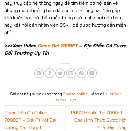
hãy truy cập hệ thống ngay để tìm kiếm cơ hội săn về
những món thưởng hấp dẫn có một không hai. Nếu gặp
khó khăn hay có thắc mắc trong quá trình chơi các bạn
hãy kết nối đến nhân viên CSKH để được hướng dẫn miễn
phí.
>>>Xem thêm:
Game Bai 789BET
– Địa Điểm Cá Cược
Đổi Thưởng Uy Tín
Bài viết này được đăng trong
Casino online
. Đánh dấu
liên kết
thường trực
.
Game Bắn Cá Online
PUBG Mobile Tại 789Bet –
789BET – Giải Trí Với Đại
Các Hình Thức Cược Mới
Dương Xanh Ngát
Nhất Hiện Nay