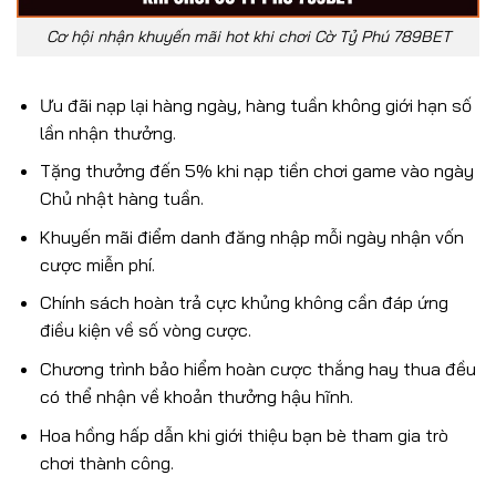
Cơ hội nhận khuyến mãi hot khi chơi Cờ Tỷ Phú 789BET
Ưu đãi nạp lại hàng ngày, hàng tuần không giới hạn số
lần nhận thưởng.
Tặng thưởng đến 5% khi nạp tiền chơi game vào ngày
Chủ nhật hàng tuần.
Khuyến mãi điểm danh đăng nhập mỗi ngày nhận vốn
cược miễn phí.
Chính sách hoàn trả cực khủng không cần đáp ứng
điều kiện về số vòng cược.
Chương trình bảo hiểm hoàn cược thắng hay thua đều
có thể nhận về khoản thưởng hậu hĩnh.
Hoa hồng hấp dẫn khi giới thiệu bạn bè tham gia trò
chơi thành công.