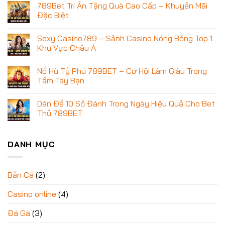
789Bet Tri Ân Tặng Quà Cao Cấp – Khuyến Mãi
Đặc Biệt
Sexy Casino789 – Sảnh Casino Nóng Bỏng Top 1
Khu Vực Châu Á
Nổ Hũ Tỷ Phú 789BET – Cơ Hội Làm Giàu Trong
Tầm Tay Bạn
Dàn Đề 10 Số Đánh Trong Ngày Hiệu Quả Cho Bet
Thủ 789BET
DANH MỤC
Bắn Cá
(2)
Casino online
(4)
Đá Gà
(3)