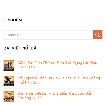
TÌM KIẾM
BÀI VIẾT NỔI BẬT
Cách Rút Tiền 789bet Đơn Giản Ngay Lần Đầu
Thực Hiện
Trải Nghiệm Sảnh Da Ga 789bet Truc Tiep Không
Thể Nào Quên
Game Bai 789BET – Địa Điểm Cá Cược Đổi
Thưởng Uy Tín