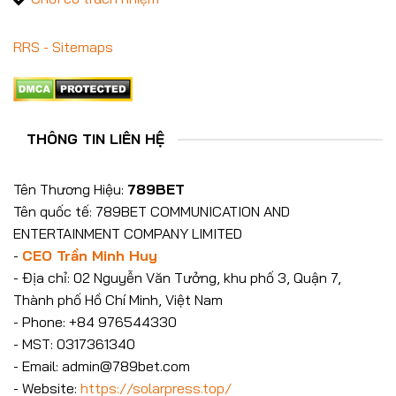
RRS - Sitemaps
THÔNG TIN LIÊN HỆ
Tên Thương Hiệu:
789
BET
Tên quốc tế: 789BET COMMUNICATION AND
ENTERTAINMENT COMPANY LIMITED
-
CEO Trần Minh Huy
- Địa chỉ: 02 Nguyễn Văn Tưởng, khu phố 3, Quận 7,
Thành phố Hồ Chí Minh, Việt Nam
- Phone: +84 976544330
- MST: 0317361340
- Email:
admin@789bet.com
- Website:
https://solarpress.top/