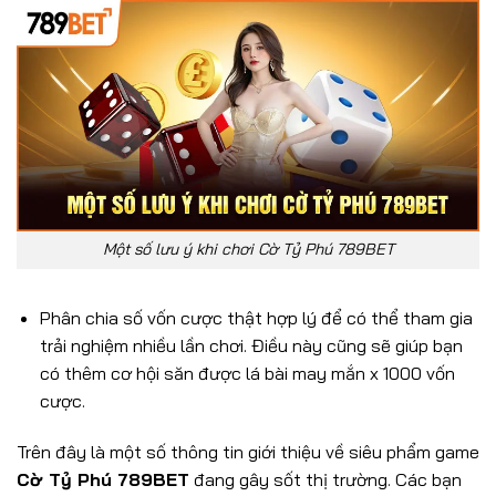
Một số lưu ý khi chơi Cờ Tỷ Phú 789BET
Phân chia số vốn cược thật hợp lý để có thể tham gia
trải nghiệm nhiều lần chơi. Điều này cũng sẽ giúp bạn
có thêm cơ hội săn được lá bài may mắn x 1000 vốn
cược.
Trên đây là một số thông tin giới thiệu về siêu phẩm game
Cờ Tỷ Phú 789BET
đang gây sốt thị trường. Các bạn