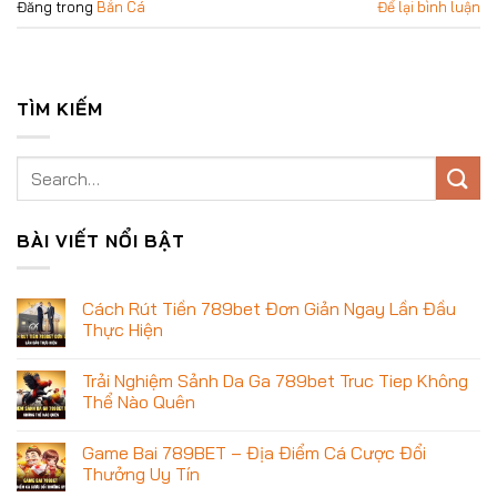
Đăng trong
Bắn Cá
Để lại bình luận
TÌM KIẾM
BÀI VIẾT NỔI BẬT
Cách Rút Tiền 789bet Đơn Giản Ngay Lần Đầu
Thực Hiện
Trải Nghiệm Sảnh Da Ga 789bet Truc Tiep Không
Thể Nào Quên
Game Bai 789BET – Địa Điểm Cá Cược Đổi
Thưởng Uy Tín