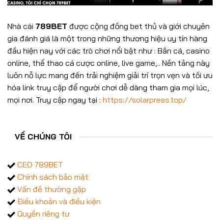
Nhà cái
789BET
được cộng đồng bet thủ và giới chuyên
gia đánh giá là một trong những thương hiệu uy tín hàng
đầu hiện nay với các trò chơi nổi bật như : Bắn cá, casino
online, thể thao cá cược online, live game,.. Nền tảng này
luôn nỗ lực mang đến trải nghiệm giải trí trọn vẹn và tối ưu
hóa link truy cập để người chơi dễ dàng tham gia mọi lúc,
mọi nơi. Truy cập ngay tại :
https://solarpress.top/
VỀ CHÚNG TÔI
CEO 789BET
Chính sách bảo mật
Vấn đề thường gặp
Điều khoản và điều kiện
Quyền riêng tư