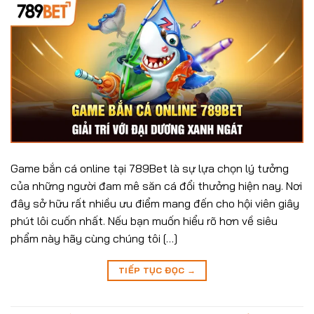
Game bắn cá online tại 789Bet là sự lựa chọn lý tưởng
của những người đam mê săn cá đổi thưởng hiện nay. Nơi
đây sở hữu rất nhiều ưu điểm mang đến cho hội viên giây
phút lôi cuốn nhất. Nếu bạn muốn hiểu rõ hơn về siêu
phẩm này hãy cùng chúng tôi […]
TIẾP TỤC ĐỌC
→