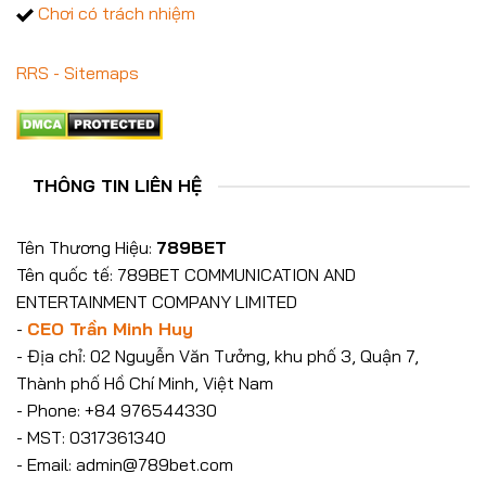
Chơi có trách nhiệm
RRS - Sitemaps
THÔNG TIN LIÊN HỆ
Tên Thương Hiệu:
789
BET
Tên quốc tế: 789BET COMMUNICATION AND
ENTERTAINMENT COMPANY LIMITED
-
CEO Trần Minh Huy
- Địa chỉ: 02 Nguyễn Văn Tưởng, khu phố 3, Quận 7,
Thành phố Hồ Chí Minh, Việt Nam
- Phone: +84 976544330
- MST: 0317361340
- Email:
admin@789bet.com