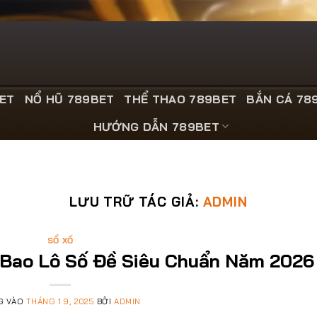
ET
NỔ HŨ 789BET
THỂ THAO 789BET
BẮN CÁ 7
HƯỚNG DẪN 789BET
LƯU TRỮ TÁC GIẢ:
ADMIN
SỔ XỐ
Bao Lô Số Đề Siêu Chuẩn Năm 2026
G VÀO
THÁNG 1 9, 2025
BỞI
ADMIN