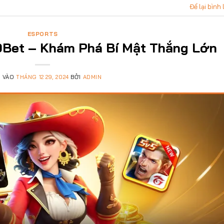
Để lại bình
ESPORTS
9Bet – Khám Phá Bí Mật Thắng Lớn
 VÀO
THÁNG 12 29, 2024
BỞI
ADMIN