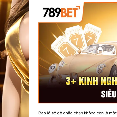
Bao lô số đề chắc chắn không còn là một 