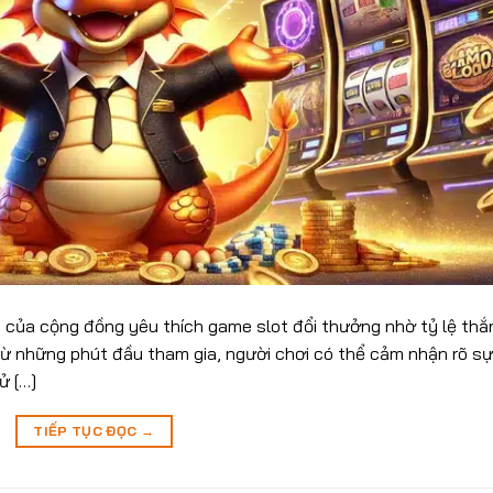
của cộng đồng yêu thích game slot đổi thưởng nhờ tỷ lệ thắ
y từ những phút đầu tham gia, người chơi có thể cảm nhận rõ sự
ử […]
TIẾP TỤC ĐỌC
→