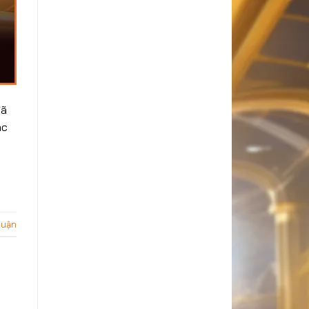
đã
ác
 luận