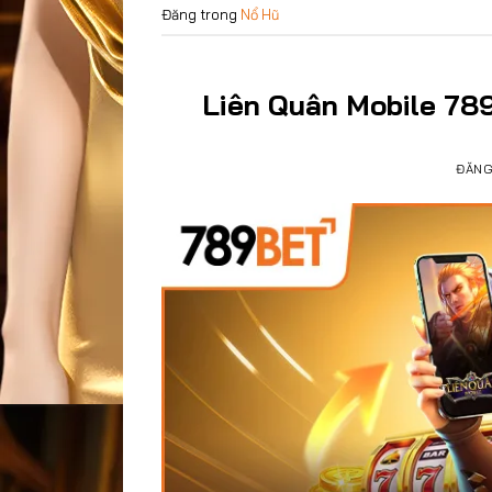
Đăng trong
Nổ Hũ
Liên Quân Mobile 78
ĐĂNG