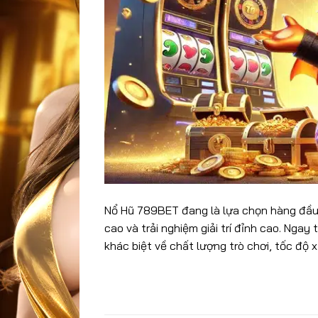
Nổ Hũ 789BET đang là lựa chọn hàng đầu 
cao và trải nghiệm giải trí đỉnh cao. Nga
khác biệt về chất lượng trò chơi, tốc độ x