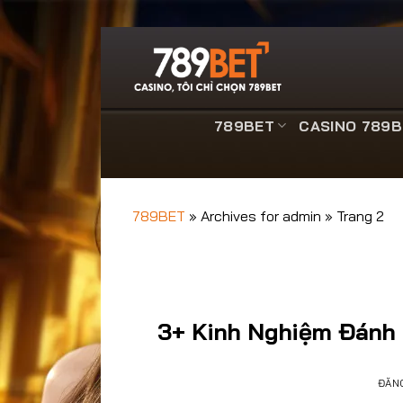
Bỏ
qua
nội
dung
789BET
CASINO 789B
789BET
»
Archives for admin
»
Trang 2
3+ Kinh Nghiệm Đánh 
ĐĂN