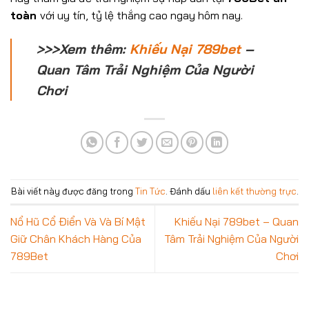
toàn
với uy tín, tỷ lệ thắng cao ngay hôm nay.
>>>Xem thêm:
Khiếu Nại 789bet
–
Quan Tâm Trải Nghiệm Của Người
Chơi
Bài viết này được đăng trong
Tin Tức
. Đánh dấu
liên kết thường trực
.
Nổ Hũ Cổ Điển Và Và Bí Mật
Khiếu Nại 789bet – Quan
Giữ Chân Khách Hàng Của
Tâm Trải Nghiệm Của Người
789Bet
Chơi