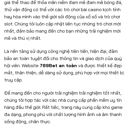
giá thể thao để thỏa mãn niềm đam mê đam mê bóng đá,
thử vận ​​động có thể với các trò chơi bài casino kịch tính
hay hòa mình vào thế giới sôi động của xổ số và trò chơi
slot. Chúng tôi luôn cập nhật liên tục những trò chơi mới
nhất, đảm bảo mang đến cho bạn những trải nghiệm mới
mẻ và thú vị nhất.
Là nền tảng sử dụng công nghệ tiên tiến, hiện đại, đảm
bảo an toàn tuyệt đối cho thông tin và giao dịch của quý
hội viên. Website
789Bet an toàn
và được thiết kế đẹp
mắt, thân thiện, dễ dàng sử dụng, phù hợp với mọi thiết bị
truy cập.
Để mang đến cho người trải nghiệm trải nghiệm tốt nhất,
chúng tôi hợp tác với các nhà cung cấp phần mềm uy tín
hàng đầu thế giới. Rất tiếc, trang này cung cấp kho game
đa dạng, phong phú với chất lượng hình ảnh và âm thanh
sống động, chân thực.