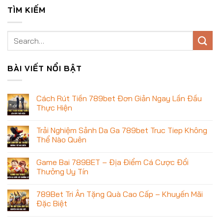
TÌM KIẾM
BÀI VIẾT NỔI BẬT
Cách Rút Tiền 789bet Đơn Giản Ngay Lần Đầu
Thực Hiện
Trải Nghiệm Sảnh Da Ga 789bet Truc Tiep Không
Thể Nào Quên
Game Bai 789BET – Địa Điểm Cá Cược Đổi
Thưởng Uy Tín
789Bet Tri Ân Tặng Quà Cao Cấp – Khuyến Mãi
Đặc Biệt