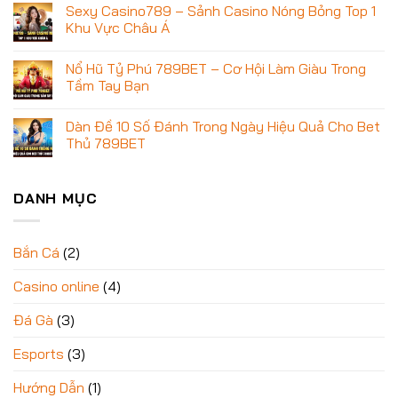
Sexy Casino789 – Sảnh Casino Nóng Bỏng Top 1
Khu Vực Châu Á
Nổ Hũ Tỷ Phú 789BET – Cơ Hội Làm Giàu Trong
Tầm Tay Bạn
Dàn Đề 10 Số Đánh Trong Ngày Hiệu Quả Cho Bet
Thủ 789BET
DANH MỤC
Bắn Cá
(2)
Casino online
(4)
Đá Gà
(3)
Esports
(3)
Hướng Dẫn
(1)