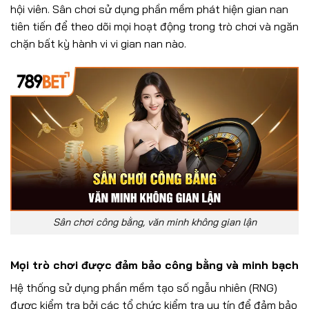
hội viên. Sân chơi sử dụng phần mềm phát hiện gian nan
tiên tiến để theo dõi mọi hoạt động trong trò chơi và ngăn
chặn bất kỳ hành vi vi gian nan nào.
Sân chơi công bằng, văn minh không gian lận
Mọi trò chơi được đảm bảo công bằng và minh bạch
Hệ thống sử dụng phần mềm tạo số ngẫu nhiên (RNG)
được kiểm tra bởi các tổ chức kiểm tra uy tín để đảm bảo