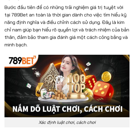
Bước đầu tiên để có những trải nghiệm giá trị tuyệt vời
tại 789Bet an toàn là thời gian dành cho việc tìm hiểu kỹ
năng định nghĩa và điều chỉnh cách sử dụng. Đây là kim
chỉ nam giúp bạn hiểu rõ quyền lợi và trách nhiệm của bản
thân, đảm bảo tham gia đánh giá một cách công bằng và
minh bạch.
Xác định luật chơi, cách chơi