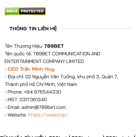
THÔNG TIN LIÊN HỆ
Tên Thương Hiệu:
789
BET
Tên quốc tế: 789BET COMMUNICATION AND
ENTERTAINMENT COMPANY LIMITED
-
CEO Trần Minh Huy
- Địa chỉ: 02 Nguyễn Văn Tưởng, khu phố 3, Quận 7,
Thành phố Hồ Chí Minh, Việt Nam
- Phone: +84 976544330
- MST: 0317361340
- Email:
admin@789bet.com
- Website:
https://viwiki.top/